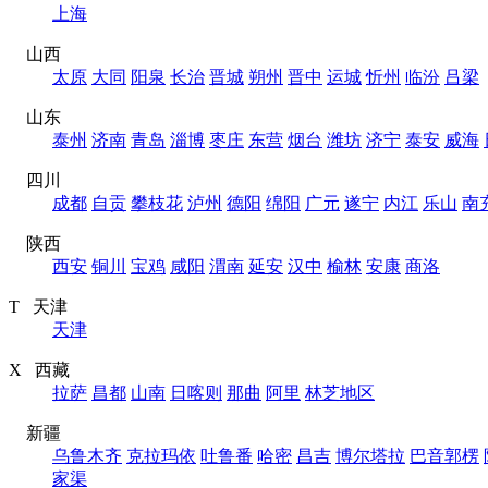
上海
山西
太原
大同
阳泉
长治
晋城
朔州
晋中
运城
忻州
临汾
吕梁
山东
泰州
济南
青岛
淄博
枣庄
东营
烟台
潍坊
济宁
泰安
威海
四川
成都
自贡
攀枝花
泸州
德阳
绵阳
广元
遂宁
内江
乐山
南
陕西
西安
铜川
宝鸡
咸阳
渭南
延安
汉中
榆林
安康
商洛
T 天津
天津
X 西藏
拉萨
昌都
山南
日喀则
那曲
阿里
林芝地区
新疆
乌鲁木齐
克拉玛依
吐鲁番
哈密
昌吉
博尔塔拉
巴音郭楞
家渠