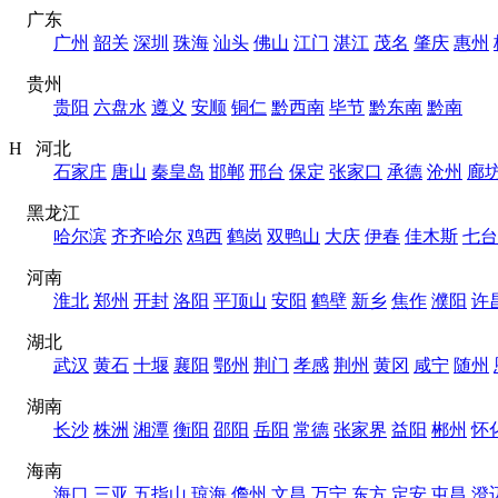
广东
广州
韶关
深圳
珠海
汕头
佛山
江门
湛江
茂名
肇庆
惠州
贵州
贵阳
六盘水
遵义
安顺
铜仁
黔西南
毕节
黔东南
黔南
H 河北
石家庄
唐山
秦皇岛
邯郸
邢台
保定
张家口
承德
沧州
廊
黑龙江
哈尔滨
齐齐哈尔
鸡西
鹤岗
双鸭山
大庆
伊春
佳木斯
七台
河南
淮北
郑州
开封
洛阳
平顶山
安阳
鹤壁
新乡
焦作
濮阳
许
湖北
武汉
黄石
十堰
襄阳
鄂州
荆门
孝感
荆州
黄冈
咸宁
随州
湖南
长沙
株洲
湘潭
衡阳
邵阳
岳阳
常德
张家界
益阳
郴州
怀
海南
海口
三亚
五指山
琼海
儋州
文昌
万宁
东方
定安
屯昌
澄