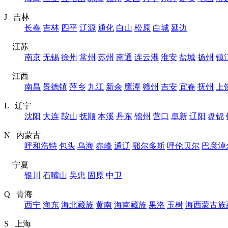
J 吉林
长春
吉林
四平
辽源
通化
白山
松原
白城
延边
江苏
南京
无锡
徐州
常州
苏州
南通
连云港
淮安
盐城
扬州
镇
江西
南昌
景德镇
萍乡
九江
新余
鹰潭
赣州
吉安
宜春
抚州
上
L 辽宁
沈阳
大连
鞍山
抚顺
本溪
丹东
锦州
营口
阜新
辽阳
盘锦
N 内蒙古
呼和浩特
包头
乌海
赤峰
通辽
鄂尔多斯
呼伦贝尔
巴彦淖
宁夏
银川
石嘴山
吴忠
固原
中卫
Q 青海
西宁
海东
海北藏族
黄南
海南藏族
果洛
玉树
海西蒙古族
S 上海