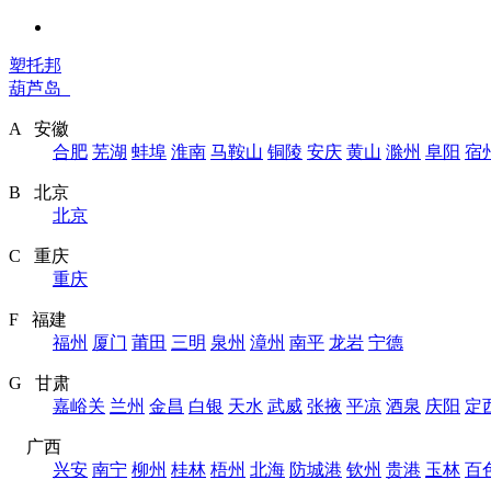
塑托邦
葫芦岛
A 安徽
合肥
芜湖
蚌埠
淮南
马鞍山
铜陵
安庆
黄山
滁州
阜阳
宿
B 北京
北京
C 重庆
重庆
F 福建
福州
厦门
莆田
三明
泉州
漳州
南平
龙岩
宁德
G 甘肃
嘉峪关
兰州
金昌
白银
天水
武威
张掖
平凉
酒泉
庆阳
定
广西
兴安
南宁
柳州
桂林
梧州
北海
防城港
钦州
贵港
玉林
百