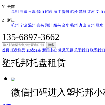
Y 云南
昆明
曲靖
玉溪
保山
昭通
丽江
普洱
临沧
楚雄
红河
文山
Z 浙江
杭州
宁波
温州
嘉兴
湖州
绍兴
金华
衢州
舟山
台州
丽水
135-6897-3662
搜索
首页
托盘样品
仓储分布
新闻中心
常见问题
关于我们
联系我们
塑托邦托盘租赁
微信扫码进入塑托邦小