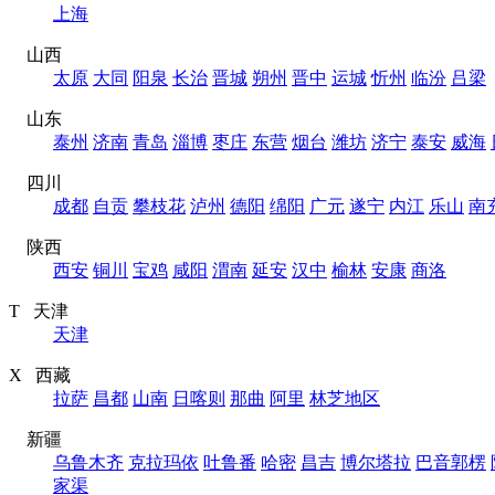
上海
山西
太原
大同
阳泉
长治
晋城
朔州
晋中
运城
忻州
临汾
吕梁
山东
泰州
济南
青岛
淄博
枣庄
东营
烟台
潍坊
济宁
泰安
威海
四川
成都
自贡
攀枝花
泸州
德阳
绵阳
广元
遂宁
内江
乐山
南
陕西
西安
铜川
宝鸡
咸阳
渭南
延安
汉中
榆林
安康
商洛
T 天津
天津
X 西藏
拉萨
昌都
山南
日喀则
那曲
阿里
林芝地区
新疆
乌鲁木齐
克拉玛依
吐鲁番
哈密
昌吉
博尔塔拉
巴音郭楞
家渠