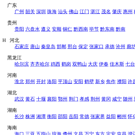
广东
广州
韶关
深圳
珠海
汕头
佛山
江门
湛江
茂名
肇庆
惠州
贵州
贵阳
六盘水
遵义
安顺
铜仁
黔西南
毕节
黔东南
黔南
H 河北
石家庄
唐山
秦皇岛
邯郸
邢台
保定
张家口
承德
沧州
廊
黑龙江
哈尔滨
齐齐哈尔
鸡西
鹤岗
双鸭山
大庆
伊春
佳木斯
七台
河南
淮北
郑州
开封
洛阳
平顶山
安阳
鹤壁
新乡
焦作
濮阳
许
湖北
武汉
黄石
十堰
襄阳
鄂州
荆门
孝感
荆州
黄冈
咸宁
随州
湖南
长沙
株洲
湘潭
衡阳
邵阳
岳阳
常德
张家界
益阳
郴州
怀
海南
海口
三亚
五指山
琼海
儋州
文昌
万宁
东方
定安
屯昌
澄