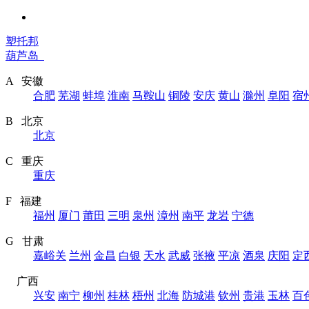
塑托邦
葫芦岛
A 安徽
合肥
芜湖
蚌埠
淮南
马鞍山
铜陵
安庆
黄山
滁州
阜阳
宿
B 北京
北京
C 重庆
重庆
F 福建
福州
厦门
莆田
三明
泉州
漳州
南平
龙岩
宁德
G 甘肃
嘉峪关
兰州
金昌
白银
天水
武威
张掖
平凉
酒泉
庆阳
定
广西
兴安
南宁
柳州
桂林
梧州
北海
防城港
钦州
贵港
玉林
百