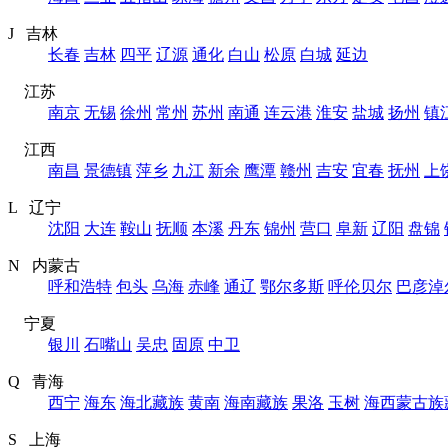
J 吉林
长春
吉林
四平
辽源
通化
白山
松原
白城
延边
江苏
南京
无锡
徐州
常州
苏州
南通
连云港
淮安
盐城
扬州
镇
江西
南昌
景德镇
萍乡
九江
新余
鹰潭
赣州
吉安
宜春
抚州
上
L 辽宁
沈阳
大连
鞍山
抚顺
本溪
丹东
锦州
营口
阜新
辽阳
盘锦
N 内蒙古
呼和浩特
包头
乌海
赤峰
通辽
鄂尔多斯
呼伦贝尔
巴彦淖
宁夏
银川
石嘴山
吴忠
固原
中卫
Q 青海
西宁
海东
海北藏族
黄南
海南藏族
果洛
玉树
海西蒙古族
S 上海