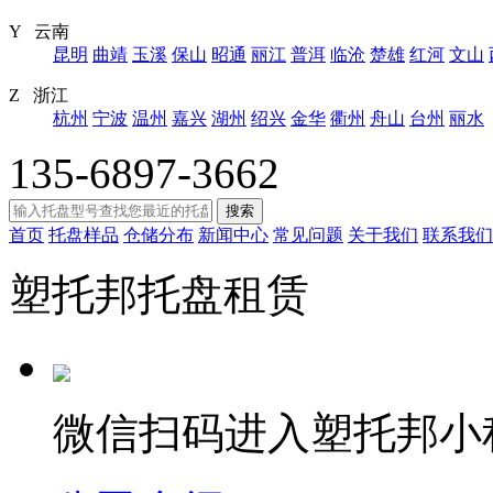
Y 云南
昆明
曲靖
玉溪
保山
昭通
丽江
普洱
临沧
楚雄
红河
文山
Z 浙江
杭州
宁波
温州
嘉兴
湖州
绍兴
金华
衢州
舟山
台州
丽水
135-6897-3662
搜索
首页
托盘样品
仓储分布
新闻中心
常见问题
关于我们
联系我们
塑托邦托盘租赁
微信扫码进入塑托邦小